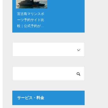
宮古島マリンスポ
【ジェットスキー
ーツ予約サイト比
上級者向け】宮古
較｜公式予約がお
島でスリル満点の
すすめな理由を徹
スポット紹介
底解説
サービス・料金