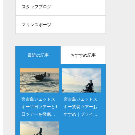
スタッフブログ
マリンスポーツ
最近の記事
おすすめ記事
宮古島ジェットス
宮古島ジェットス
宮古島ジェットス
宮古島で体験必
キー半日ツアーと1
キー実体験レビュ
キー貸切ツアーお
須！初心者向けジ
日ツアーを徹底比
ー｜安い季節と当
すすめ｜プライベ
ェットスキープラ
較｜おすすめはど
日予約情報
ート体験を満喫す
ン徹底解説ガイド
っち？
る完全ガイド